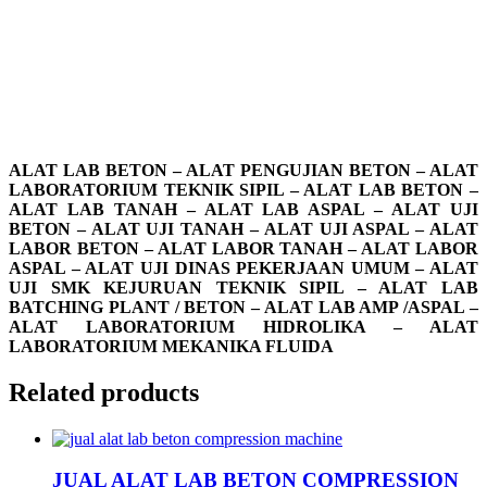
BETON CETAKAN BALOK / BEAM di KONAWE I JUAL ALAT LAB BETON
CETAKAN BALOK / BEAM di WAKATOBI I JUAL ALAT LAB BETON CETAKAN
BALOK / BEAM di YAPEN I JUAL ALAT LAB BETON CETAKAN BALOK / BEAM di
MIMIKA I JUAL ALAT LAB BETON CETAKAN BALOK / BEAM di NABIRE I JUAL
ALAT LAB BETON CETAKAN BALOK / BEAM di PUNCAK I JUAL ALAT LAB
BETON CETAKAN BALOK / BEAM di MERAUKE I JUAL ALAT LAB BETON
CETAKAN BALOK / BEAM di PEGUNUNGAN BINTANG I JUAL ALAT LAB BETON
CETAKAN BALOK / BEAM di TOLIKARA I JUAL ALAT LAB BETON CETAKAN
BALOK / BEAM di SUBANG I JUAL ALAT LAB BETON CETAKAN BALOK / BEAM di
PURWAKRTA I JUAL ALAT LAB BETON CETAKAN BALOK / BEAM di CIKAMPEK
ALAT LAB BETON – ALAT PENGUJIAN BETON – ALAT
LABORATORIUM TEKNIK SIPIL – ALAT LAB BETON –
ALAT LAB TANAH – ALAT LAB ASPAL – ALAT UJI
BETON – ALAT UJI TANAH – ALAT UJI ASPAL – ALAT
LABOR BETON – ALAT LABOR TANAH – ALAT LABOR
ASPAL – ALAT UJI DINAS PEKERJAAN UMUM – ALAT
UJI SMK KEJURUAN TEKNIK SIPIL – ALAT LAB
BATCHING PLANT / BETON – ALAT LAB AMP /ASPAL –
ALAT LABORATORIUM HIDROLIKA – ALAT
LABORATORIUM MEKANIKA FLUIDA
Related products
JUAL ALAT LAB BETON COMPRESSION