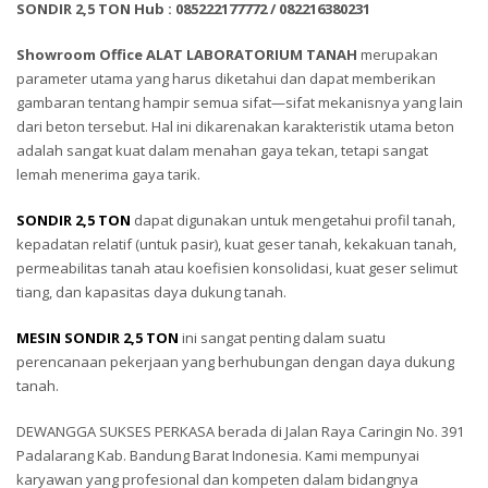
SONDIR 2,5 TON Hub : 085222177772 / 082216380231
Showroom Office ALAT LABORATORIUM TANAH
merupakan
parameter utama yang harus diketahui dan dapat memberikan
gambaran tentang hampir semua sifat—sifat mekanisnya yang lain
dari beton tersebut. Hal ini dikarenakan karakteristik utama beton
adalah sangat kuat dalam menahan gaya tekan, tetapi sangat
lemah menerima gaya tarik.
SONDIR 2,5 TON
dapat digunakan untuk mengetahui profil tanah,
kepadatan relatif (untuk pasir), kuat geser tanah, kekakuan tanah,
permeabilitas tanah atau koefisien konsolidasi, kuat geser selimut
tiang, dan kapasitas daya dukung tanah.
MESIN SONDIR 2,5 TON
ini sangat penting dalam suatu
perencanaan pekerjaan yang berhubungan dengan daya dukung
tanah.
DEWANGGA SUKSES PERKASA berada di Jalan Raya Caringin No. 391
Padalarang Kab. Bandung Barat Indonesia. Kami mempunyai
karyawan yang profesional dan kompeten dalam bidangnya