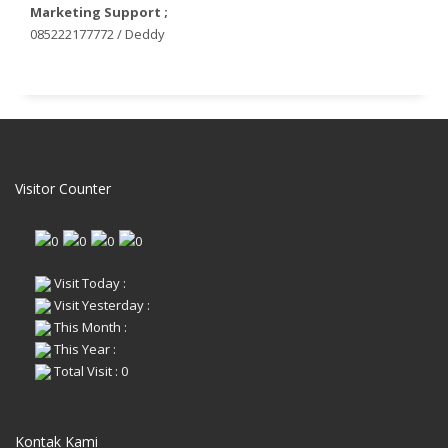
Marketing Support ;
085222177772 / Deddy
Visitor Counter
Visit Today :
Visit Yesterday :
This Month :
This Year :
Total Visit : 0
Kontak Kami