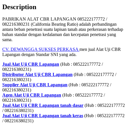
Description
PABRIKAN ALAT CBR LAPANGAN 085222177772 /
082216380231 (California Bearing Ratio) adalah perbandingan
antara beban penetrasi suatu lapisan tanah atau perkerasan terhadap
bahan standar dengan kedalaman dan kecepatan penetrasi yang
sama.
CV. DEWANGGA SUKSES PERKASA
men jual Alat Uji CBR
Lapangan dengan Standar SNI yang ada.
Jual Alat Uji CBR Lapangan
(Hub : 085222177772 /
082216380231)
Distributor Alat Uji CBR Lapangan
(Hub : 085222177772 /
082216380231)
Supplier Alat Uji CBR Lapangan
(Hub : 085222177772 /
082216380231)
Agen Alat Uji CBR Lapangan
(Hub : 085222177772 /
082216380231)
Jual Alat Uji CBR Lapangan tanah dasar
(Hub : 085222177772
/ 082216380231)
Jual Alat Uji CBR Lapangan tanah keras
(Hub : 085222177772
/ 082216380231)