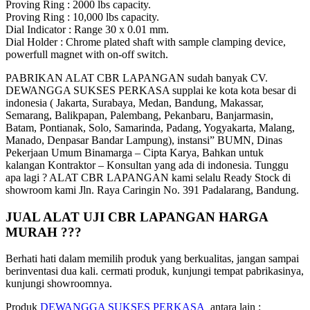
Proving Ring : 2000 lbs capacity.
Proving Ring : 10,000 lbs capacity.
Dial Indicator : Range 30 x 0.01 mm.
Dial Holder : Chrome plated shaft with sample clamping device,
powerfull magnet with on-off switch.
PABRIKAN ALAT CBR LAPANGAN sudah banyak CV.
DEWANGGA SUKSES PERKASA supplai ke kota kota besar di
indonesia ( Jakarta, Surabaya, Medan, Bandung, Makassar,
Semarang, Balikpapan, Palembang, Pekanbaru, Banjarmasin,
Batam, Pontianak, Solo, Samarinda, Padang, Yogyakarta, Malang,
Manado, Denpasar Bandar Lampung), instansi” BUMN, Dinas
Pekerjaan Umum Binamarga – Cipta Karya, Bahkan untuk
kalangan Kontraktor – Konsultan yang ada di indonesia. Tunggu
apa lagi ? ALAT CBR LAPANGAN kami selalu Ready Stock di
showroom kami Jln. Raya Caringin No. 391 Padalarang, Bandung.
JUAL ALAT UJI CBR LAPANGAN HARGA
MURAH ???
Berhati hati dalam memilih produk yang berkualitas, jangan sampai
berinventasi dua kali. cermati produk, kunjungi tempat pabrikasinya,
kunjungi showroomnya.
Produk
DEWANGGA SUKSES PERKASA
antara lain :