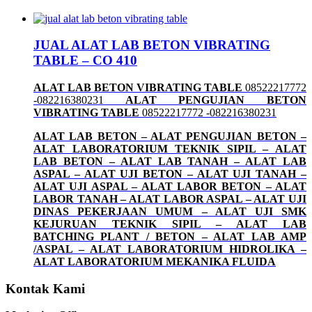
JUAL ALAT LAB BETON VIBRATING
TABLE – CO 410
ALAT LAB BETON VIBRATING TABLE
08522217772
-082216380231
ALAT PENGUJIAN BETON
VIBRATING TABLE
08522217772 -082216380231
ALAT LAB BETON – ALAT PENGUJIAN BETON –
ALAT LABORATORIUM TEKNIK SIPIL – ALAT
LAB BETON – ALAT LAB TANAH – ALAT LAB
ASPAL – ALAT UJI BETON – ALAT UJI TANAH –
ALAT UJI ASPAL – ALAT LABOR BETON – ALAT
LABOR TANAH – ALAT LABOR ASPAL – ALAT UJI
DINAS PEKERJAAN UMUM – ALAT UJI SMK
KEJURUAN TEKNIK SIPIL – ALAT LAB
BATCHING PLANT / BETON – ALAT LAB AMP
/ASPAL – ALAT LABORATORIUM HIDROLIKA –
ALAT LABORATORIUM MEKANIKA FLUIDA
Kontak Kami