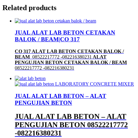
Related products
JUAL ALAT LAB BETON CETAKAN
BALOK / BEAM|CO 317
CO 317 ALAT LAB BETON CETAKAN BALOK /
BEAM
08522217772 -082216380231
ALAT
PENGUJIAN BETON CETAKAN BALOK / BEAM
08522217772 -082216380231
JUAL ALAT LAB BETON – ALAT
PENGUJIAN BETON
JUAL ALAT LAB BETON – ALAT
PENGUJIAN BETON 08522217772
-082216380231