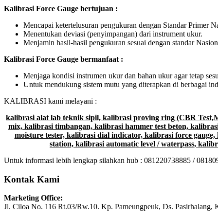
Kalibrasi Force Gauge bertujuan :
Mencapai ketertelusuran pengukuran dengan Standar Primer Nas
Menentukan deviasi (penyimpangan) dari instrument ukur.
Menjamin hasil-hasil pengukuran sesuai dengan standar Nasion
Kalibrasi
Force Gauge
bermanfaat :
Menjaga kondisi instrumen ukur dan bahan ukur agar tetap ses
Untuk mendukung sistem mutu yang diterapkan di berbagai indus
KALIBRASI kami melayani :
kalibrasi alat lab teknik sipil, kalibrasi proving ring (CBR Test,
mix, kalibrasi timbangan, kalibrasi hammer test beton, kalibrasi 
moisture tester, kalibrasi dial indicator, kalibrasi force gauge, 
station, kalibrasi automatic level / waterpass, kali
Untuk informasi lebih lengkap silahkan hub : 081220738885 / 0818
Kontak Kami
Marketing Office:
Jl. Ciloa No. 116 Rt.03/Rw.10. Kp. Pameungpeuk, Ds. Pasirhalang, 