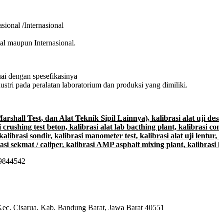
ional /Internasional
al maupun Internasional.
uai dengan spesefikasinya
tri pada peralatan laboratorium dan produksi yang dimiliki.
Marshall Test, dan Alat Teknik Sipil Lainnya), kalibrasi alat uji des
crushing test beton, kalibrasi alat lab bacthing plant, kalibrasi co
kalibrasi sondir, kalibrasi manometer test, kalibrasi alat uji lentur, k
brasi sekmat / caliper, kalibrasi AMP asphalt mixing plant, kalibras
09844542
Kec. Cisarua. Kab. Bandung Barat, Jawa Barat 40551