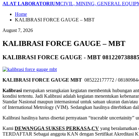
ALAT LABORATORIUM
CIVIL, MINING, GENERAL EQUI
Home
KALIBRASI FORCE GAUGE – MBT
August 7, 2026
KALIBRASI FORCE GAUGE – MBT
KALIBRASI FORCE GAUGE - MBT 081220738885 
KALIBRASI FORCE GAUGE MBT
085222177772 / 08180984
Kalibrasi
merupakan serangkaian kegiatan membentuk hubungan antara
kondisi tertentu. Jadi Kalibrasi adalah kegiatan menentukan kebenar
Standar Nasional maupun internasional untuk satuan ukuran dan/atau 
of International Metrology (VIM). Sedangkan hasilnya diterbitkan da
Kalibrasi hasilnya harus disertai pernyataan “traceable uncertainity
Kami
DEWANGGA SUKSES PERKASA,CV
yang beralamatkan 
TERDAFTAR Sebagai anggota KAN dengan Sertifikat Akreditasi