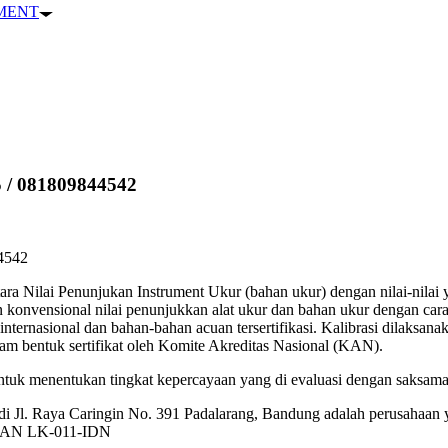
PMENT
/ 081809844542
4542
 Nilai Penunjukan Instrument Ukur (bahan ukur) dengan nilai-nilai ya
an konvensional nilai penunjukkan alat ukur dan bahan ukur dengan cara
internasional dan bahan-bahan acuan tersertifikasi. Kalibrasi dilaks
lam bentuk sertifikat oleh Komite Akreditas Nasional (KAN).
” untuk menentukan tingkat kepercayaan yang di evaluasi dengan saksama
di Jl. Raya Caringin No. 391 Padalarang, Bandung adalah perusah
 KAN LK-011-IDN