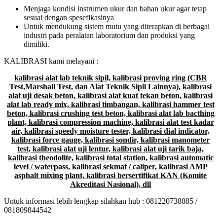
Menjaga kondisi instrumen ukur dan bahan ukur agar tetap
sesuai dengan spesefikasinya
Untuk mendukung sistem mutu yang diterapkan di berbagai
industri pada peralatan laboratorium dan produksi yang
dimiliki.
KALIBRASI kami melayani :
kalibrasi alat lab teknik sipil, kalibrasi proving ring (CBR
Test,Marshall Test, dan Alat Teknik Sipil Lainnya), kalibrasi
alat uji desak beton, kalibrasi alat kuat tekan beton, kalibrasi
alat lab ready mix, kalibrasi timbangan, kalibrasi hammer test
beton, kalibrasi crushing test beton, kalibrasi alat lab bacthing
plant, kalibrasi compression machine, kalibrasi alat test kadar
air, kalibrasi speedy moisture tester, kalibrasi dial indicator,
kalibrasi force gauge, kalibrasi sondir, kalibrasi manometer
test, kalibrasi alat uji lentur, kalibrasi alat uji tarik baja,
kalibrasi theodolite, kalibrasi total station, kalibrasi automatic
level / waterpass, kalibrasi sekmat / caliper, kalibrasi AMP
asphalt mixing plant, kalibrasi bersertifikat KAN (Komite
Akreditasi Nasional), dll
Untuk informasi lebih lengkap silahkan hub : 081220738885 /
081809844542