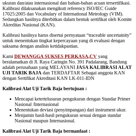
ukuran dan/atau internasional dan bahan-bahan acuan tersertifikasi.
Kalibrasi dilaksanakan mengikuti referency ISO/IEC Guide
17025:2005 dan Vocabulary of International Metrology (VIM).
Sedangkan hasilnya diterbitkan dalam bentuk sertifikat oleh Komite
Akreditas Nasional (KAN).
Kalibrasi hasilnya harus disertai pernyataan “traceable uncertainity”
untuk menentukan tingkat kepercayaan yang di evaluasi dengan
saksama dengan analisis ketidakpastian.
Kami
DEWANGGA SUKSES PERKASA,CV
yang
beralamatkan di Jl. Raya Caringin No. 391 Padalarang, Bandung
adalah perusahaan yang MELAYANI
JASA KALIBRASI ALAT
UJI TARIK BAJA
dan TERDAFTAR Sebagai anggota KAN
dengan Sertifikat Akreditasi KAN LK-011-IDN
Kalibrasi Alat Uji Tarik Baja bertujuan :
Mencapai ketertelusuran pengukuran dengan Standar Primer
Nasional /Internasional
Menentukan deviasi (penyimpangan) dari instrument ukur.
Menjamin hasil-hasil pengukuran sesuai dengan standar
Nasional maupun Internasional.
Kalibrasi
Alat Uji Tarik Baja
bermanfaat :