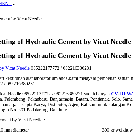
PMENT
Cement by Vicat Needle
etting of Hydraulic Cement by Vicat Needle
etting of Hydraulic Cement by Vicat Needle
 by Vicat Needle
085222177772 / 082216380231
han alat laboratorium anda,kami melayani pembelian satuan maup
72 / 082216380231.
y Vicat Needle 085222177772 / 082216380231 sudah banyak
CV. DEW
n, Palembang, Pekanbaru, Banjarmasin, Batam, Pontianak, Solo, Sam
arga – Cipta Karya, Distibutor, Agen, Bahkan untuk kalangan Kontra
ingin No. 391 Padalarang, Bandung.
Cement by Vicat Needle :
nless steel rod 10 mm diameter, 300 gr weight with ne