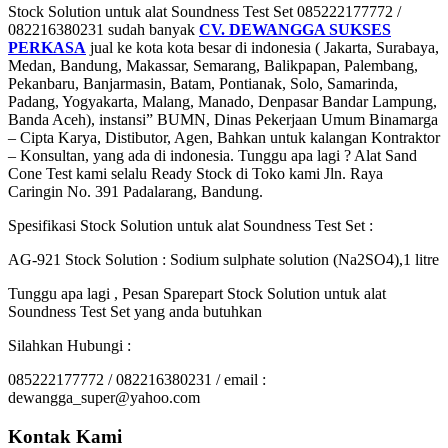
Stock Solution untuk alat Soundness Test Set 085222177772 /
082216380231 sudah banyak
CV. DEWANGGA SUKSES
PERKASA
jual ke kota kota besar di indonesia ( Jakarta, Surabaya,
Medan, Bandung, Makassar, Semarang, Balikpapan, Palembang,
Pekanbaru, Banjarmasin, Batam, Pontianak, Solo, Samarinda,
Padang, Yogyakarta, Malang, Manado, Denpasar Bandar Lampung,
Banda Aceh), instansi” BUMN, Dinas Pekerjaan Umum Binamarga
– Cipta Karya, Distibutor, Agen, Bahkan untuk kalangan Kontraktor
– Konsultan, yang ada di indonesia. Tunggu apa lagi ? Alat Sand
Cone Test kami selalu Ready Stock di Toko kami Jln. Raya
Caringin No. 391 Padalarang, Bandung.
Spesifikasi Stock Solution untuk alat Soundness Test Set :
AG-921 Stock Solution : Sodium sulphate solution (Na2SO4),1 litre
Tunggu apa lagi , Pesan Sparepart Stock Solution untuk alat
Soundness Test Set yang anda butuhkan
Silahkan Hubungi :
085222177772 / 082216380231 / email :
dewangga_super@yahoo.com
Kontak Kami