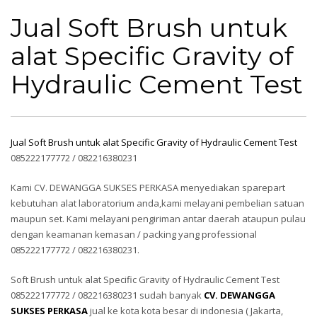
Jual Soft Brush untuk alat Specific
Gravity of Hydraulic Cement Test
Jual Soft Brush untuk
alat Specific Gravity of
Hydraulic Cement Test
Jual Soft Brush untuk alat Specific Gravity of Hydraulic Cement Test
085222177772 / 082216380231
Kami CV. DEWANGGA SUKSES PERKASA menyediakan sparepart
kebutuhan alat laboratorium anda,kami melayani pembelian satuan
maupun set. Kami melayani pengiriman antar daerah ataupun pulau
dengan keamanan kemasan / packing yang professional
085222177772 / 082216380231.
Soft Brush untuk alat Specific Gravity of Hydraulic Cement Test
085222177772 / 082216380231 sudah banyak
CV. DEWANGGA
SUKSES PERKASA
jual ke kota kota besar di indonesia ( Jakarta,