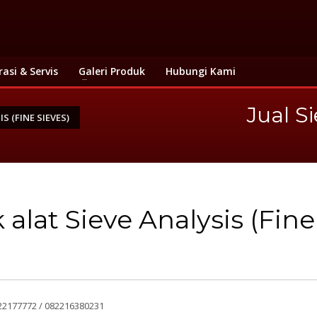
rasi & Servis
Galeri Produk
Hubungi Kami
Jual S
S (FINE SIEVES)
 alat Sieve Analysis (Fine
2177772 / 082216380231