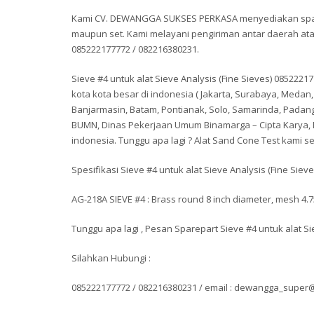
Kami CV. DEWANGGA SUKSES PERKASA menyediakan spare
maupun set. Kami melayani pengiriman antar daerah a
085222177772 / 082216380231.
Sieve #4 untuk alat Sieve Analysis (Fine Sieves) 08522
kota kota besar di indonesia ( Jakarta, Surabaya, Med
Banjarmasin, Batam, Pontianak, Solo, Samarinda, Padan
BUMN, Dinas Pekerjaan Umum Binamarga – Cipta Karya, Di
indonesia. Tunggu apa lagi ? Alat Sand Cone Test kami se
Spesifikasi Sieve #4 untuk alat Sieve Analysis (Fine Sieves
AG-218A SIEVE #4 : Brass round 8 inch diameter, mesh 4
Tunggu apa lagi , Pesan Sparepart Sieve #4 untuk alat S
Silahkan Hubungi :
085222177772 / 082216380231 / email : dewangga_supe