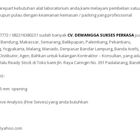
part kebutuhan alat laboratorium anda,kami melayani pembelian satu
taupun pulau dengan keamanan kemasan / packing yang professional
2177772 / 082216380231 sudah banyak
CV. DEWANGGA SUKSES PERKASA
jua
an, Bandung, Makassar, Semarang, Balikpapan, Palembang, Pekanbaru,
g, Yogyakarta, Malang, Manado, Denpasar Bandar Lampung, Banda Aceh), 
stibutor, Agen, Bahkan untuk kalangan Kontraktor – Konsultan, yang ada
lalu Ready Stock di Toko kami Jln. Raya Caringin No. 391 Padalarang, Band
) :
.75 mm opening
ieve Analysis (Fine Sieves) yang anda butuhkan
r@yahoo.com