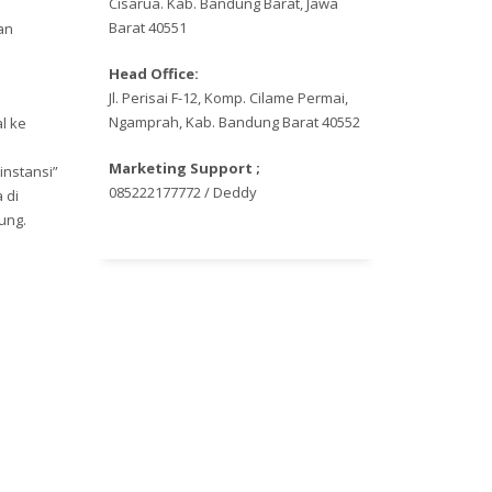
Cisarua. Kab. Bandung Barat, Jawa
Barat 40551
an
Head Office:
Jl. Perisai F-12, Komp. Cilame Permai,
Ngamprah, Kab. Bandung Barat 40552
l ke
Marketing Support ;
instansi”
085222177772 / Deddy
 di
ung.