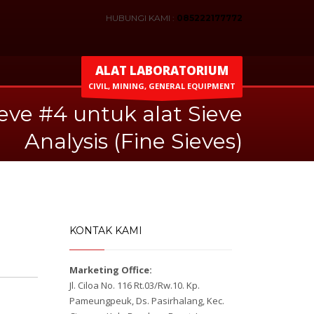
HUBUNGI KAMI :
085222177772
ALAT LABORATORIUM
CIVIL, MINING, GENERAL EQUIPMENT
ieve #4 untuk alat Sieve
Analysis (Fine Sieves)
KONTAK KAMI
Marketing Office:
Jl. Ciloa No. 116 Rt.03/Rw.10. Kp.
Pameungpeuk, Ds. Pasirhalang, Kec.