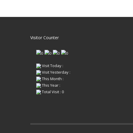
Visitor Counter
Visit Today :
Visit Yesterday :
This Month :
This Year :
Total Visit : 0