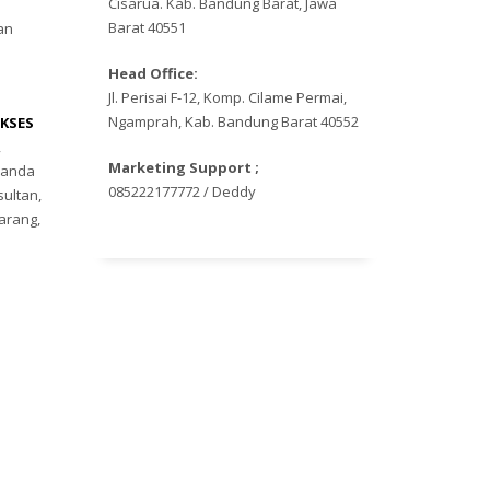
Cisarua. Kab. Bandung Barat, Jawa
Barat 40551
an
Head Office:
Jl. Perisai F-12, Komp. Cilame Permai,
Ngamprah, Kab. Bandung Barat 40552
KSES
,
Marketing Support ;
Banda
085222177772 / Deddy
sultan,
larang,