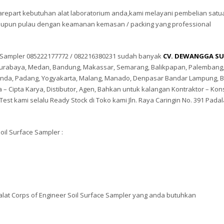
part kebutuhan alat laboratorium anda,kami melayani pembelian satu
taupun pulau dengan keamanan kemasan / packing yang professional
ce Sampler 085222177772 / 082216380231 sudah banyak
CV. DEWANGGA SU
a, Surabaya, Medan, Bandung, Makassar, Semarang, Balikpapan, Palembang
rinda, Padang, Yogyakarta, Malang, Manado, Denpasar Bandar Lampung, 
– Cipta Karya, Distibutor, Agen, Bahkan untuk kalangan Kontraktor – Kon
Test kami selalu Ready Stock di Toko kami Jln. Raya Caringin No. 391 Pada
oil Surface Sampler :
alat Corps of Engineer Soil Surface Sampler yang anda butuhkan