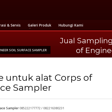
rasi & Servis
Galeri Produk
Hubungi Kami
Jual Sampling
of Engine
NEER SOIL SURFACE SAMPLER
 untuk alat Corps of
ace Sampler
rface Sampler
085222177772 / 082216380231