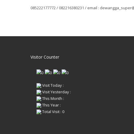
085222177772 / 082216380231 / email : dewangga_supe
Visitor Counter
Visit Today :
Visit Yesterday :
This Month :
This Year :
Total Visit : 0