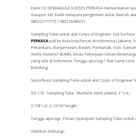
Kami CV. DEWANGGA SUKSES PERKASA menyediakan spare
maupun set. Kami melayani pengiriman antar daerah a
085222177772 / 082216380231.
Sampling Tube untuk alat Corps of Engineer Soil Surfa
PERKASA
jual ke kota kota besar di indonesia ( Jakart
Pekanbaru, Banjarmasin, Batam, Pontianak, Solo, Sama
Aceh), instansi” BUMN, Dinas Pekerjaan Umum Binamarga 
yang ada di indonesia. Tunggu apa lagi ? Alat Sand Cone 
Bandung.
Spesifikasi Sampling Tube untuk alat Corps of Engineer S
SO-172 Sampling Tube : Machine steel, plated, 3″ o.d.,
2-7/8″ i.d., 2-13/16″ length.
Tunggu apa lagi , Pesan Sparepart Sampling Tube untuk 
Silahkan Hubungi :