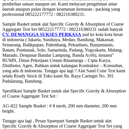
pembelian satuan maupun set. Kami melayani pengiriman antar
daerah ataupun pulau dengan keamanan kemasan / packing yang
professional 085222177772 / 082216380231.
Sample Basket untuk alat Specific Gravity & Absorption of Coarse
Aggregate Test Set 085222177772 / 082216380231 sudah banyak
CV. DEWANGGA SUKSES PERKASA
jual ke kota kota besar
di indonesia ( Jakarta, Surabaya, Medan, Bandung, Makassar,
Semarang, Balikpapan, Palembang, Pekanbaru, Banjarmasin,
Batam, Pontianak, Solo, Samarinda, Padang, Yogyakarta, Malang,
Manado, Denpasar Bandar Lampung, Banda Aceh), instansi”
BUMN, Dinas Pekerjaan Umum Binamarga – Cipta Karya,
Distibutor, Agen, Bahkan untuk kalangan Kontraktor – Konsultan,
yang ada di indonesia. Tunggu apa lagi ? Alat Sand Cone Test kami
selalu Ready Stock di Toko kami Jln. Raya Caringin No. 391
Padalarang, Bandung.
Spesifikasi Sample Basket untuk alat Specific Gravity & Absorption
of Coarse Aggregate Test Set :
AG-822 Sample Basket : # 8 mesh, 200 mm diameter, 200 mm
height.
Tunggu apa lagi , Pesan Sparepart Sample Basket untuk alat
Specific Gravity & Absorption of Coarse Aggregate Test Set yang