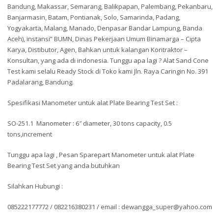
Bandung, Makassar, Semarang, Balikpapan, Palembang, Pekanbaru,
Banjarmasin, Batam, Pontianak, Solo, Samarinda, Padang,
Yogyakarta, Malang, Manado, Denpasar Bandar Lampung, Banda
Aceh), instansi” BUMN, Dinas Pekerjaan Umum Binamarga – Cipta
Karya, Distibutor, Agen, Bahkan untuk kalangan Kontraktor –
Konsultan, yang ada di indonesia. Tunggu apa lagi ? Alat Sand Cone
Test kami selalu Ready Stock di Toko kami Jln. Raya Caringin No. 391
Padalarang, Bandung.
Spesifikasi Manometer untuk alat Plate Bearing Test Set :
SO-251.1 Manometer : 6″ diameter, 30 tons capacity, 0.5
tons,increment
Tunggu apa lagi , Pesan Sparepart Manometer untuk alat Plate
Bearing Test Set yang anda butuhkan
Silahkan Hubungi :
085222177772 / 082216380231 / email : dewangga_super@yahoo.com