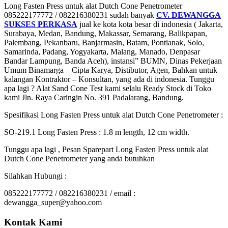
Long Fasten Press untuk alat Dutch Cone Penetrometer
085222177772 / 082216380231 sudah banyak
CV. DEWANGGA
SUKSES PERKASA
jual ke kota kota besar di indonesia ( Jakarta,
Surabaya, Medan, Bandung, Makassar, Semarang, Balikpapan,
Palembang, Pekanbaru, Banjarmasin, Batam, Pontianak, Solo,
Samarinda, Padang, Yogyakarta, Malang, Manado, Denpasar
Bandar Lampung, Banda Aceh), instansi” BUMN, Dinas Pekerjaan
Umum Binamarga – Cipta Karya, Distibutor, Agen, Bahkan untuk
kalangan Kontraktor – Konsultan, yang ada di indonesia. Tunggu
apa lagi ? Alat Sand Cone Test kami selalu Ready Stock di Toko
kami Jln. Raya Caringin No. 391 Padalarang, Bandung.
Spesifikasi Long Fasten Press untuk alat Dutch Cone Penetrometer :
SO-219.1 Long Fasten Press : 1.8 m length, 12 cm width.
Tunggu apa lagi , Pesan Sparepart Long Fasten Press untuk alat
Dutch Cone Penetrometer yang anda butuhkan
Silahkan Hubungi :
085222177772 / 082216380231 / email :
dewangga_super@yahoo.com
Kontak Kami