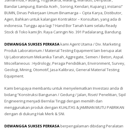
Samarinda, Padang, Yogyakarta, Malang, Manado, Denpasar,
Bandar Lampung, Banda Aceh , Sorong, Kendari, Kupang ), instansi”
BUMN, Dinas Pekerjaan Umum Binamarga – Cipta Karya, Distibutor,
Agen, Bahkan untuk kalangan Kontraktor – Konsultan, yang ada di
indonesia. Tunggu apa lagi ? Hand Bor Tanah kami selalu Ready
Stock di Toko kami Jln. Raya Caringin No. 391 Padalarang, Bandung.
DEWANGGA SUKSES PERKASA
kami Agent Utama / Div. Marketing
Produk Laboratorium / Material Testing Equipment lain berupa alat
Uji Laboratorium Mekanika Tanah, Aggregate, Semen / Beton, Aspal.
Miscellaneous : Hydrology, Peraga Pendidikan, Environment, Survey,
Geologi, Mining, Otomotif, Jasa Kalibrasi, General Material Testing
Equipment.
Kami berupaya membantu untuk menyelematkan Investasi anda di
bidang “Konstruksi Bangunan / Gedung / Jalan, Riset/ Penelitian, Sipil
Engineering menjadi Bernilai Tinggi dengan memilih dan
menggunakan produk dengan KUALITAS & JAMINAN MUTU PABRIKAN
dengan di dukung Hak Merk & SNI.
DEWANGGA SUKSES PERKASA
berpengalaman dibidang Peralatan