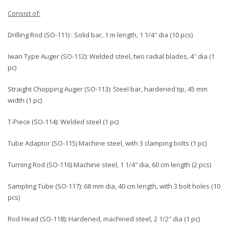
Consist of:
Drilling Rod (SO-111) : Solid bar, 1 m length, 1 1/4″ dia (10 pcs)
Iwan Type Auger (SO-112): Welded steel, two radial blades, 4″ dia (1
pc)
Straight Chopping Auger (SO-113): Steel bar, hardened tip, 45 mm
width (1 pc)
T-Piece (SO-114): Welded steel (1 pc)
Tube Adaptor (SO-115) Machine steel, with 3 clamping bolts (1 pc)
Turning Rod (SO-116) Machine steel, 1 1/4″ dia, 60 cm length (2 pcs)
Sampling Tube (SO-117): 68 mm dia, 40 cm length, with 3 bolt holes (10
pcs)
Rod Head (SO-118): Hardened, machined steel, 2 1/2″ dia (1 pc)