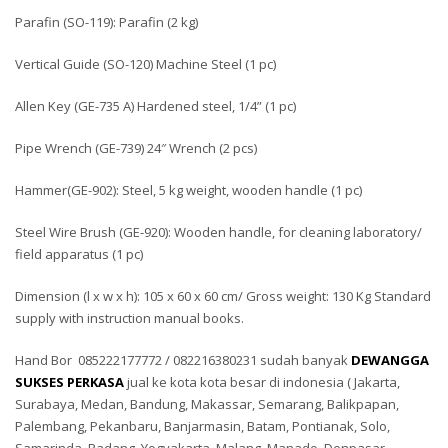
Parafin (SO-119): Parafin (2 kg)
Vertical Guide (SO-120) Machine Steel (1 pc)
Allen Key (GE-735 A) Hardened steel, 1/4” (1 pc)
Pipe Wrench (GE-739) 24″ Wrench (2 pcs)
Hammer(GE-902): Steel, 5 kg weight, wooden handle (1 pc)
Steel Wire Brush (GE-920): Wooden handle, for cleaning laboratory/
field apparatus (1 pc)
Dimension (l x w x h): 105 x 60 x 60 cm/ Gross weight: 130 Kg Standard
supply with instruction manual books.
Hand Bor 085222177772 / 082216380231 sudah banyak
DEWANGGA
SUKSES PERKASA
jual ke kota kota besar di indonesia ( Jakarta,
Surabaya, Medan, Bandung, Makassar, Semarang, Balikpapan,
Palembang, Pekanbaru, Banjarmasin, Batam, Pontianak, Solo,