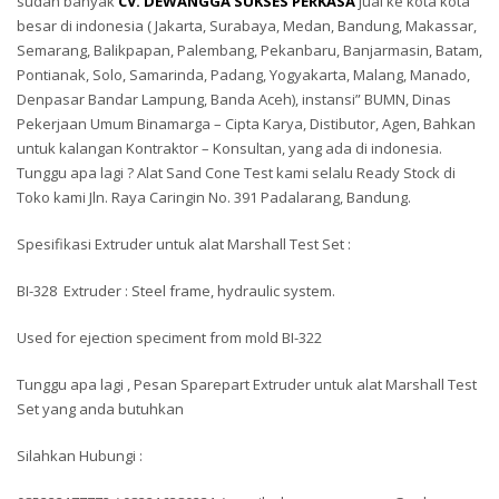
sudah banyak
CV. DEWANGGA SUKSES PERKASA
jual ke kota kota
besar di indonesia ( Jakarta, Surabaya, Medan, Bandung, Makassar,
Semarang, Balikpapan, Palembang, Pekanbaru, Banjarmasin, Batam,
Pontianak, Solo, Samarinda, Padang, Yogyakarta, Malang, Manado,
Denpasar Bandar Lampung, Banda Aceh), instansi” BUMN, Dinas
Pekerjaan Umum Binamarga – Cipta Karya, Distibutor, Agen, Bahkan
untuk kalangan Kontraktor – Konsultan, yang ada di indonesia.
Tunggu apa lagi ? Alat Sand Cone Test kami selalu Ready Stock di
Toko kami Jln. Raya Caringin No. 391 Padalarang, Bandung.
Spesifikasi Extruder untuk alat Marshall Test Set :
BI-328 Extruder : Steel frame, hydraulic system.
Used for ejection speciment from mold BI-322
Tunggu apa lagi , Pesan Sparepart Extruder untuk alat Marshall Test
Set yang anda butuhkan
Silahkan Hubungi :