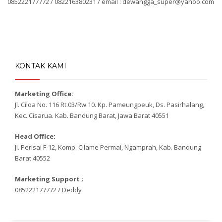
085222177772 / 082216380231 / email : dewangga_super@yahoo.com
KONTAK KAMI
Marketing Office:
Jl. Ciloa No. 116 Rt.03/Rw.10. Kp. Pameungpeuk, Ds. Pasirhalang,
Kec. Cisarua. Kab. Bandung Barat, Jawa Barat 40551
Head Office:
Jl. Perisai F-12, Komp. Cilame Permai, Ngamprah, Kab. Bandung
Barat 40552
Marketing Support ;
085222177772 / Deddy