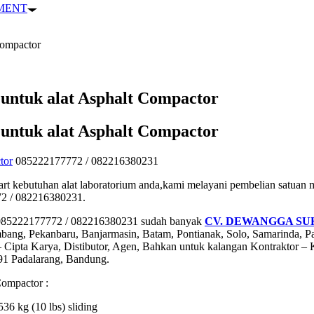
PMENT
Compactor
untuk alat Asphalt Compactor
untuk alat Asphalt Compactor
tor
085222177772 / 082216380231
han alat laboratorium anda,kami melayani pembelian satuan maup
72 / 082216380231.
 085222177772 / 082216380231 sudah banyak
CV. DEWANGGA SU
bang, Pekanbaru, Banjarmasin, Batam, Pontianak, Solo, Samarinda, 
pta Karya, Distibutor, Agen, Bahkan untuk kalangan Kontraktor – Ko
391 Padalarang, Bandung.
Compactor :
6 kg (10 lbs) sliding