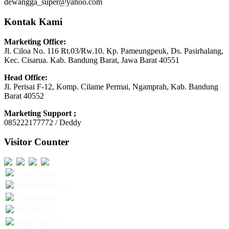
dewangga_super@yahoo.com
Kontak Kami
Marketing Office:
Jl. Ciloa No. 116 Rt.03/Rw.10. Kp. Pameungpeuk, Ds. Pasirhalang,
Kec. Cisarua. Kab. Bandung Barat, Jawa Barat 40551
Head Office:
Jl. Perisai F-12, Komp. Cilame Permai, Ngamprah, Kab. Bandung
Barat 40552
Marketing Support ;
085222177772 / Deddy
Visitor Counter
Visit Today :
Visit Yesterday :
This Month :
This Year :
Total Visit : 0