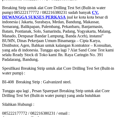
Breaking Strip untuk alat Core Drilling Test Set (Bulit-in water
pump) 085222177772 / 082216380231 sudah banyak
CV.
DEWANGGA SUKSES PERKASA
jual ke kota kota besar di
indonesia ( Jakarta, Surabaya, Medan, Bandung, Makassar,
Semarang, Balikpapan, Palembang, Pekanbaru, Banjarmasin,
Batam, Pontianak, Solo, Samarinda, Padang, Yogyakarta, Malang,
Manado, Denpasar Bandar Lampung, Banda Aceh), instansi”
BUMN, Dinas Pekerjaan Umum Binamarga – Cipta Karya,
Distibutor, Agen, Bahkan untuk kalangan Kontraktor – Konsultan,
yang ada di indonesia. Tunggu apa lagi ? Alat Sand Cone Test kami
selalu Ready Stock di Toko kami Jln. Raya Caringin No. 391
Padalarang, Bandung.
Spesifikasi Breaking Strip untuk alat Core Drilling Test Set (Bulit-in
water pump) :
BI-408 Breaking Strip : Galvanized steel.
Tunggu apa lagi , Pesan Sparepart Breaking Strip untuk alat Core
Drilling Test Set (Bulit-in water pump) yang anda butuhkan
Silahkan Hubungi :
085222177772 / 082216380231 / email :