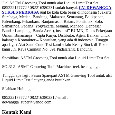
Jual ASTM Grooving Tool untuk alat Liquid Limit Test Set
085222177772 / 082216380231 sudah banyak
CV. DEWANGGA
SUKSES PERKASA
jual ke kota kota besar di indonesia ( Jakarta,
Surabaya, Medan, Bandung, Makassar, Semarang, Balikpapan,
Palembang, Pekanbaru, Banjarmasin, Batam, Pontianak, Solo,
Samarinda, Padang, Yogyakarta, Malang, Manado, Denpasar
Bandar Lampung, Banda Aceh), instansi” BUMN, Dinas Pekerjaan
Umum Binamarga – Cipta Karya, Distibutor, Agen, Bahkan untuk
kalangan Kontraktor – Konsultan, yang ada di indonesia. Tunggu
apa lagi ? Alat Sand Cone Test kami selalu Ready Stock di Toko
kami Jln. Raya Caringin No. 391 Padalarang, Bandung.
Spesifikasi ASTM Grooving Tool untuk alat Liquid Limit Test Set :
SO-312 ASMT Grooving Tool: Machine steel, head gauge.
Tunggu apa lagi , Pesan Sparepart ASTM Grooving Tool untuk alat
Liquid Limit Test Set yang anda butuhkan
Silahkan Hubungi :
085222177772 / 082216380231 / email :
dewangga_super@yahoo.com
Kontak Kami