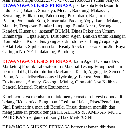
Alat Teknik Sipil 085222177772 / 082216380231 sudah banyak
DEWANGGA SUKSES PERKASA
jual ke kota kota besar di
indonesia ( Jakarta, Surabaya, Medan, Bandung, Makassar,
Semarang, Balikpapan, Palembang, Pekanbaru, Banjarmasin,
Batam, Pontianak, Solo, Samarinda, Padang, Yogyakarta, Malang,
Manado, Denpasar, Bandar Lampung, Banda Aceh , Sorong,
Kendari, Kupang ), instansi” BUMN, Dinas Pekerjaan Umum
Binamarga – Cipta Karya, Distibutor, Agen, Bahkan untuk kalangan
Kontraktor – Konsultan, yang ada di indonesia. Tunggu apa lagi
? Alat Teknik Sipil kami selalu Ready Stock di Toko kami Jln. Raya
Caringin No. 391 Padalarang, Bandung.
DEWANGGA SUKSES PERKASA
kami Agent Utama / Div.
Marketing Produk Laboratorium / Material Testing Equipment lain
berupa alat Uji Laboratorium Mekanika Tanah, Aggregate, Semen /
Beton, Aspal. Miscellaneous : Hydrology, Peraga Pendidikan,
Environment, Survey, Geologi, Mining, Otomotif, Jasa Kalibrasi,
General Material Testing Equipment.
Kami berupaya membantu untuk menyelematkan Investasi anda di
bidang “Konstruksi Bangunan / Gedung / Jalan, Riset/ Penelitian,
Sipil Engineering menjadi Bernilai Tinggi dengan memilih dan
menggunakan produk dengan KUALITAS & JAMINAN MUTU
PABRIKAN dengan di dukung Hak Merk & SNI.
DEWANGGA SUKSES PERKASA berpengalaman dibidang