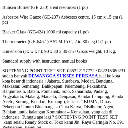
Bunsen Burner (GE-230) Heat resources (1 pc)
Asbestos Wire Gauze (GE-237) Asbestos centre, 15 cm x 15 cm (1
pc)
Beaker Glass (GE-424) 1000 ml capacity (1 pc)
Thermometer (GE-646.1) ASTM 15 C, 2 to 80 deg.C (1 pc)
Dimension (l x w x h): 90 x 30 x 30 cm / Gross weight: 10 Kg.
Standard supply with instruction manual books
SOFTENING POINT TEST SET 085222177772 / 082216380231
sudah banyak
DEWANGGA SUKSES PERKASA
jual ke kota
kota besar di indonesia ( Jakarta, Surabaya, Medan, Bandung,
Makassar, Semarang, Balikpapan, Palembang, Pekanbaru,
Banjarmasin, Batam, Pontianak, Solo, Samarinda, Padang,
Yogyakarta, Malang, Manado, Denpasar, Bandar Lampung, Banda
Aceh , Sorong, Kendari, Kupang ), instansi” BUMN, Dinas
Pekerjaan Umum Binamarga – Cipta Karya, Distibutor, Agen,
Bahkan untuk kalangan Kontraktor – Konsultan, yang ada di
indonesia. Tunggu apa lagi ? SOFTENING POINT TEST SET
kami selalu Ready Stock di Toko kami Jln. Raya Caringin No. 391
Padalarang, Bandung.