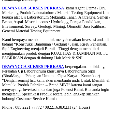
DEWANGGA SUKSES PERKASA
kami Agent Utama / Div.
Marketing Produk Laboratorium / Material Testing Equipment lain
berupa alat Uji Laboratorium Mekanika Tanah, Aggregate, Semen /
Beton, Aspal. Miscellaneous : Hydrology, Peraga Pendidikan,
Environment, Survey, Geologi, Mining, Otomotif, Jasa Kalibrasi,
General Material Testing Equipment.
Kami berupaya membantu untuk menyelematkan Investasi anda di
bidang “Konstruksi Bangunan / Gedung / Jalan, Riset/ Penelitian,
Sipil Engineering menjadi Bernilai Tinggi dengan memilih dan
menggunakan produk dengan KUALITAS & JAMINAN MUTU
PABRIKAN dengan di dukung Hak Merk & SNI.
DEWANGGA SUKSES PERKASA
berpengalaman dibidang
Peralatan Uji Laboratorium khususnya Laboratorium Sipil
(BinaMarga – Pekerjaan Umum – Cipta Karya – Kontraktor)
“Dengan senang hati kami akan membantu anda Untuk Memilih &
Memiliki Produk Pabrikan – Brand MBT” karena kami sangat
menyayangi Investasi anda dan juga Potensi Kami. Bila anda ingin
mengetahui Spesifikasi Produk secara lebih lengkap silahkan
hubungi Customer Service Kami :
Phone : 085.2221.77772 / 0822.1638.0231 (24 Hours)