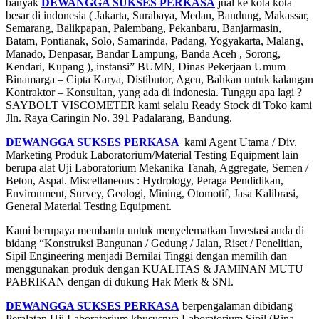
banyak
DEWANGGA SUKSES PERKASA
jual ke kota kota
besar di indonesia ( Jakarta, Surabaya, Medan, Bandung, Makassar,
Semarang, Balikpapan, Palembang, Pekanbaru, Banjarmasin,
Batam, Pontianak, Solo, Samarinda, Padang, Yogyakarta, Malang,
Manado, Denpasar, Bandar Lampung, Banda Aceh , Sorong,
Kendari, Kupang ), instansi” BUMN, Dinas Pekerjaan Umum
Binamarga – Cipta Karya, Distibutor, Agen, Bahkan untuk kalangan
Kontraktor – Konsultan, yang ada di indonesia. Tunggu apa lagi ?
SAYBOLT VISCOMETER kami selalu Ready Stock di Toko kami
Jln. Raya Caringin No. 391 Padalarang, Bandung.
DEWANGGA SUKSES PERKASA
kami Agent Utama / Div.
Marketing Produk Laboratorium/Material Testing Equipment lain
berupa alat Uji Laboratorium Mekanika Tanah, Aggregate, Semen /
Beton, Aspal. Miscellaneous : Hydrology, Peraga Pendidikan,
Environment, Survey, Geologi, Mining, Otomotif, Jasa Kalibrasi,
General Material Testing Equipment.
Kami berupaya membantu untuk menyelematkan Investasi anda di
bidang “Konstruksi Bangunan / Gedung / Jalan, Riset / Penelitian,
Sipil Engineering menjadi Bernilai Tinggi dengan memilih dan
menggunakan produk dengan KUALITAS & JAMINAN MUTU
PABRIKAN dengan di dukung Hak Merk & SNI.
DEWANGGA SUKSES PERKASA
berpengalaman dibidang
Peralatan Uji Laboratorium khususnya Laboratorium Sipil (Bina