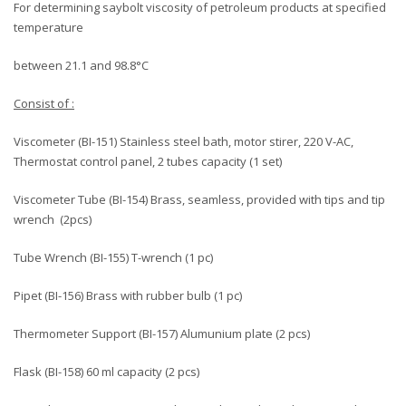
For determining saybolt viscosity of petroleum products at specified
temperature
between 21.1 and 98.8°C
Consist of :
Viscometer (BI-151) Stainless steel bath, motor stirer, 220 V-AC,
Thermostat control panel, 2 tubes capacity (1 set)
Viscometer Tube (BI-154) Brass, seamless, provided with tips and tip
wrench (2pcs)
Tube Wrench (BI-155) T-wrench (1 pc)
Pipet (BI-156) Brass with rubber bulb (1 pc)
Thermometer Support (BI-157) Alumunium plate (2 pcs)
Flask (BI-158) 60 ml capacity (2 pcs)