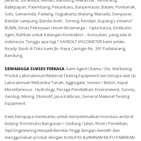
Jakarta, Surabaya, Medan, Bandung, Makassar, Semarang,
Balikpapan, Palembang, Pekanbaru, Banjarmasin, Batam, Pontianak,
Solo, Samarinda, Padang, Yogyakarta, Malang, Manado, Denpasar,
Bandar Lampung, Banda Aceh , Sorong, Kendari, Kupang ), instansi”
BUMN, Dinas Pekerjaan Umum Binamarga – Cipta Karya, Distibutor,
Agen, Bahkan untuk kalangan Kontraktor – Konsultan, yang ada di
indonesia. Tunggu apa lagi ? SAYBOLT VISCOMETER kami selalu
Ready Stock di Toko kami Jln. Raya Caringin No. 391 Padalarang,
Bandung.
DEWANGGA SUKSES PERKASA
kami Agent Utama / Div. Marketing
Produk Laboratorium/Material Testing Equipment lain berupa alat Uji
Laboratorium Mekanika Tanah, Aggregate, Semen / Beton, Aspal.
Miscellaneous : Hydrology, Peraga Pendidikan, Environment, Survey,
Geologi, Mining, Otomotif, Jasa Kalibrasi, General Material Testing
Equipment.
Kami berupaya membantu untuk menyelematkan Investasi anda di
bidang “Konstruksi Bangunan / Gedung / Jalan, Riset / Penelitian,
Sipil Engineering menjadi Bernilai Tinggi dengan memilih dan
menggunakan produk dengan KUALITAS & JAMINAN MUTU PABRIKAN