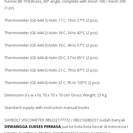
Funnel (BI-159) Brass, 60° angle, complete with mesh 100 / mesh 200
(1 pc)
Thermometer (GE-644.1) Astm 17 C, 19 to 27°C (2 pcs)
Thermometer (GE-644.2) Astm 18 C, 34 to 42°C (2 pcs)
Thermometer (GE-644.3) Astm 19 C, 49 to 57°C (2 pcs)
Thermometer (GE-644.4) Astm 20 C, 57 to 65°C (2 pcs)
Thermometer (GE-644.5) Astm 21 C, 79 to 87°C (2 pcs)
Thermometer (GE-644.6) Astm 22 C, 95 to 103°C (2 pcs)
Dimension (l x w x h): 70 x 70 x 70 cm/ Gross Weight: 25 Kg
Standard supply with instruction manual books .
SAYBOLT VISCOMETER 085222177772 / 082216380231 sudah banyak
DEWANGGA SUKSES PERKASA
jual ke kota kota besar di indonesia (