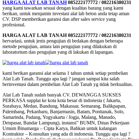
HARGA ALAT LAB TANAH
085222177772 / 082216380231
yang kami tawarkan sesuai dengan kualitas barang yang kami
berikan, untuk menjamin investasi alat lab beton anda tetap aman
CV. DSP memberikan garansi dan after sales service yang
profesional.
HARGA ALAT LAB TANAH 085222177772 / 082216380231
bervariasi, untuk jenis pengujian di bedakan dengan beberapa
metode pengujian, antara lain pengujian yang dilakukan di
laboratorium dan pengujian yang di lakukan di lapangan.
kami berikan garansi alat selama 1 tahun untuk setiap pembelian
Alat Lab Tanah. Tunggu apa lagi ? jangan sampai kita salah
berinventasi dalam pembelian Alat Lab Tanah yg tidak berkualitas.
Alat Lab Tanah sudah banyak CV. DEWANGGA SUKSES
PERKASA supplai ke kota kota besar di indonesia ( Jakarta,
Surabaya, Medan, Bandung, Makassar, Semarang, Balikpapan,
Palembang, Pekanbaru, Banjarmasin, Batam, Pontianak, Solo,
Samarinda, Padang, Yogyakarta / Jogja, Malang, Manado,
Denpasar, Bandar Lampung), instansi” BUMN, Dinas Pekerjaan
Umum Binamarga – Cipta Karya, Bahkan untuk kalangan
Kontraktor – Konsultan yang ada di indonesia. Tunggu apa lagi ?