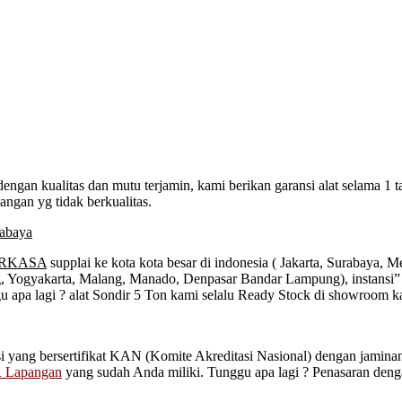
an kualitas dan mutu terjamin, kami berikan garansi alat selama 1 
ngan yg tidak berkualitas.
ERKASA
supplai ke kota kota besar di indonesia ( Jakarta, Surabaya,
ang, Yogyakarta, Malang, Manado, Denpasar Bandar Lampung), instan
u apa lagi ? alat Sondir 5 Ton kami selalu Ready Stock di showroom 
si yang bersertifikat KAN (Komite Akreditasi Nasional) dengan jamin
BR Lapangan
yang sudah Anda miliki. Tunggu apa lagi ? Penasaran den