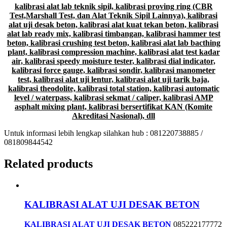
kalibrasi alat lab teknik sipil, kalibrasi proving ring (CBR
Test,Marshall Test, dan Alat Teknik Sipil Lainnya), kalibrasi
alat uji desak beton, kalibrasi alat kuat tekan beton, kalibrasi
alat lab ready mix, kalibrasi timbangan, kalibrasi hammer test
beton, kalibrasi crushing test beton, kalibrasi alat lab bacthing
plant, kalibrasi compression machine, kalibrasi alat test kadar
air, kalibrasi speedy moisture tester, kalibrasi dial indicator,
kalibrasi force gauge, kalibrasi sondir, kalibrasi manometer
test, kalibrasi alat uji lentur, kalibrasi alat uji tarik baja,
kalibrasi theodolite, kalibrasi total station, kalibrasi automatic
level / waterpass, kalibrasi sekmat / caliper, kalibrasi AMP
asphalt mixing plant, kalibrasi bersertifikat KAN (Komite
Akreditasi Nasional), dll
Untuk informasi lebih lengkap silahkan hub : 081220738885 /
081809844542
Related products
KALIBRASI ALAT UJI DESAK BETON
KALIBRASI ALAT UJI DESAK BETON
085222177772