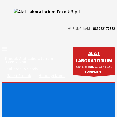
HUBUNGI KAMI :
085222177772
ALAT
Produk Alat Laboratorium
LABORATORIUM
Teknik Sipil
CIVIL, MINING, GENERAL
Kalibrasi & Servis
EQUIPMENT
Galeri Produk
Hubungi Kami