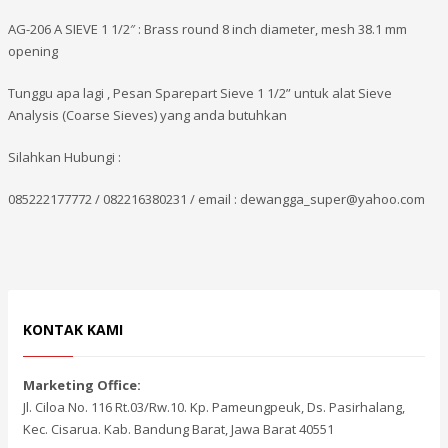
AG-206 A SIEVE 1 1/2″ : Brass round 8 inch diameter, mesh 38.1 mm
opening
Tunggu apa lagi , Pesan Sparepart Sieve 1 1/2” untuk alat Sieve
Analysis (Coarse Sieves) yang anda butuhkan
Silahkan Hubungi :
085222177772 / 082216380231 / email : dewangga_super@yahoo.com
KONTAK KAMI
Marketing Office:
Jl. Ciloa No. 116 Rt.03/Rw.10. Kp. Pameungpeuk, Ds. Pasirhalang,
Kec. Cisarua. Kab. Bandung Barat, Jawa Barat 40551