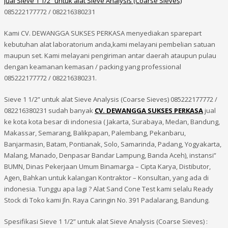
Jual Sieve 1 1/2” untuk alat Sieve Analysis (Coarse Sieves)
085222177772 / 082216380231
Kami CV. DEWANGGA SUKSES PERKASA menyediakan sparepart
kebutuhan alat laboratorium anda,kami melayani pembelian satuan
maupun set. Kami melayani pengiriman antar daerah ataupun pulau
dengan keamanan kemasan / packing yang professional
085222177772 / 082216380231.
Sieve 1 1/2” untuk alat Sieve Analysis (Coarse Sieves) 085222177772 /
082216380231 sudah banyak
CV. DEWANGGA SUKSES PERKASA
jual
ke kota kota besar di indonesia ( Jakarta, Surabaya, Medan, Bandung,
Makassar, Semarang, Balikpapan, Palembang, Pekanbaru,
Banjarmasin, Batam, Pontianak, Solo, Samarinda, Padang, Yogyakarta,
Malang, Manado, Denpasar Bandar Lampung, Banda Aceh), instansi”
BUMN, Dinas Pekerjaan Umum Binamarga – Cipta Karya, Distibutor,
Agen, Bahkan untuk kalangan Kontraktor – Konsultan, yang ada di
indonesia. Tunggu apa lagi ? Alat Sand Cone Test kami selalu Ready
Stock di Toko kami Jln. Raya Caringin No. 391 Padalarang, Bandung.
Spesifikasi Sieve 1 1/2” untuk alat Sieve Analysis (Coarse Sieves) :