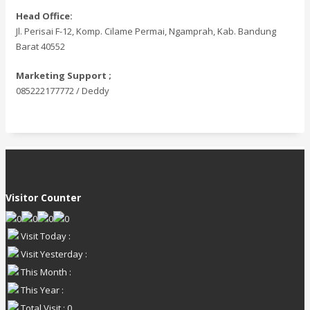
Head Office:
Jl. Perisai F-12, Komp. Cilame Permai, Ngamprah, Kab. Bandung
Barat 40552
Marketing Support ;
085222177772 / Deddy
Visitor Counter
Visit Today :
Visit Yesterday :
This Month :
This Year :
Total Visit : 0