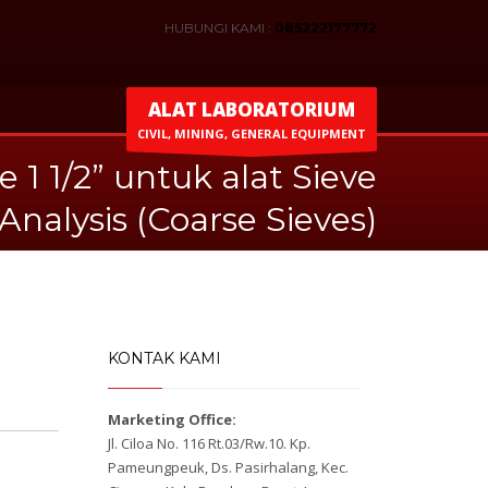
HUBUNGI KAMI :
085222177772
ALAT LABORATORIUM
CIVIL, MINING, GENERAL EQUIPMENT
e 1 1/2” untuk alat Sieve
Analysis (Coarse Sieves)
KONTAK KAMI
Marketing Office:
Jl. Ciloa No. 116 Rt.03/Rw.10. Kp.
Pameungpeuk, Ds. Pasirhalang, Kec.