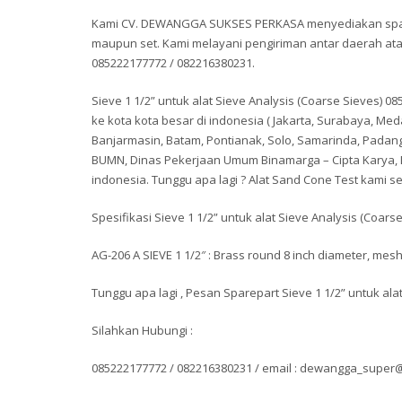
Kami CV. DEWANGGA SUKSES PERKASA menyediakan spare
maupun set. Kami melayani pengiriman antar daerah a
085222177772 / 082216380231.
Sieve 1 1/2” untuk alat Sieve Analysis (Coarse Sieves)
ke kota kota besar di indonesia ( Jakarta, Surabaya, 
Banjarmasin, Batam, Pontianak, Solo, Samarinda, Padan
BUMN, Dinas Pekerjaan Umum Binamarga – Cipta Karya, Di
indonesia. Tunggu apa lagi ? Alat Sand Cone Test kami se
Spesifikasi Sieve 1 1/2” untuk alat Sieve Analysis (Coarse
AG-206 A SIEVE 1 1/2″ : Brass round 8 inch diameter, me
Tunggu apa lagi , Pesan Sparepart Sieve 1 1/2” untuk al
Silahkan Hubungi :
085222177772 / 082216380231 / email : dewangga_supe