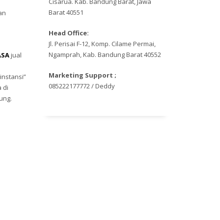
Cisarua. Kab. Bandung Barat, Jawa
Barat 40551
an
Head Office:
Jl. Perisai F-12, Komp. Cilame Permai,
Ngamprah, Kab. Bandung Barat 40552
ASA
jual
Marketing Support ;
instansi”
085222177772 / Deddy
 di
ung.