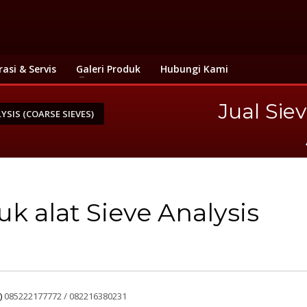
rasi & Servis
Galeri Produk
Hubungi Kami
Jual Siev
LYSIS (COARSE SIEVES)
tuk alat Sieve Analysis
)
085222177772 / 082216380231