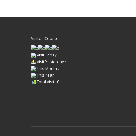
Visitor Counter
Visit Today :
Visit Yesterday :
This Month :
This Year :
Total Visit : 0