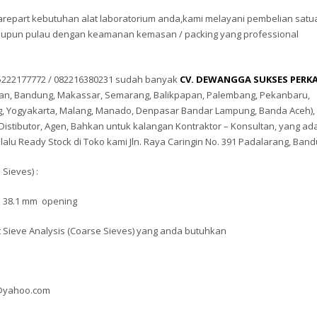
part kebutuhan alat laboratorium anda,kami melayani pembelian satu
taupun pulau dengan keamanan kemasan / packing yang professional
 085222177772 / 082216380231 sudah banyak
CV. DEWANGGA SUKSES PERK
Medan, Bandung, Makassar, Semarang, Balikpapan, Palembang, Pekanbaru,
g, Yogyakarta, Malang, Manado, Denpasar Bandar Lampung, Banda Aceh), 
stibutor, Agen, Bahkan untuk kalangan Kontraktor – Konsultan, yang ada
lalu Ready Stock di Toko kami Jln. Raya Caringin No. 391 Padalarang, Band
 Sieves) :
sh 38.1 mm opening
at Sieve Analysis (Coarse Sieves) yang anda butuhkan
r@yahoo.com