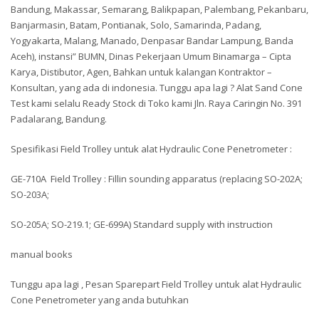
Bandung, Makassar, Semarang, Balikpapan, Palembang, Pekanbaru,
Banjarmasin, Batam, Pontianak, Solo, Samarinda, Padang,
Yogyakarta, Malang, Manado, Denpasar Bandar Lampung, Banda
Aceh), instansi” BUMN, Dinas Pekerjaan Umum Binamarga – Cipta
Karya, Distibutor, Agen, Bahkan untuk kalangan Kontraktor –
Konsultan, yang ada di indonesia. Tunggu apa lagi ? Alat Sand Cone
Test kami selalu Ready Stock di Toko kami Jln. Raya Caringin No. 391
Padalarang, Bandung.
Spesifikasi Field Trolley untuk alat Hydraulic Cone Penetrometer :
GE-710A Field Trolley : Fillin sounding apparatus (replacing SO-202A;
SO-203A;
SO-205A; SO-219.1; GE-699A) Standard supply with instruction
manual books
Tunggu apa lagi , Pesan Sparepart Field Trolley untuk alat Hydraulic
Cone Penetrometer yang anda butuhkan