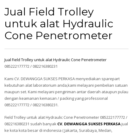
Jual Field Trolley untuk alat
Hydraulic Cone Penetrometer
Jual Field Trolley
untuk alat Hydraulic
Cone Penetrometer
Jual Field Trolley untuk alat Hydraulic Cone Penetrometer
085222177772 / 082216380231
Kami CV. DEWANGGA SUKSES PERKASA menyediakan sparepart
kebutuhan alat laboratorium anda,kami melayani pembelian satuan
maupun set. Kami melayani pengiriman antar daerah ataupun pulau
dengan keamanan kemasan / packing yang professional
085222177772 / 082216380231.
Field Trolley untuk alat Hydraulic Cone Penetrometer 085222177772 /
082216380231 sudah banyak
CV. DEWANGGA SUKSES PERKASA
jual
ke kota kota besar di indonesia ( Jakarta, Surabaya, Medan,