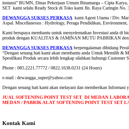
instansi” BUMN, Dinas Pekerjaan Umum Binamarga – Cipta Karya, 
SET kami selalu Ready Stock di Toko kami Jln. Raya Caringin No. 
DEWANGGA SUKSES PERKASA
kami Agent Utama / Div. Mark
Aspal. Miscellaneous : Hydrology, Peraga Pendidikan, Environment, S
Kami berupaya membantu untuk menyelematkan Investasi anda di bida
produk dengan KUALITAS & JAMINAN MUTU PABRIKAN dengan
DEWANGGA SUKSES PERKASA
berpengalaman dibidang Peral
“Dengan senang hati kami akan membantu anda Untuk Memilih & Mem
Spesifikasi Produk secara lebih lengkap silahkan hubungi Customer S
Phone : 085.2221.77772 / 0822.1638.0231 (24 Hours)
e-mail : dewangga_super@yahoo.com
Dengan senang hati kami akan melayani dan memberikan Informasi 
JUAL SOFTENING POINT TEST SET DI MEDAN LABOR
MEDAN / PABRIK ALAT SOFTENING POINT TEST SET 
Kontak Kami