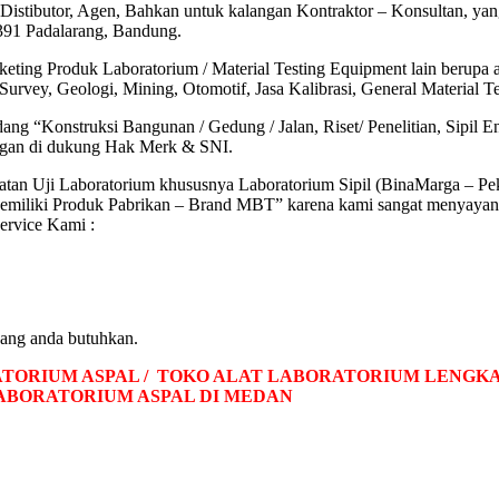
Distibutor, Agen, Bahkan untuk kalangan Kontraktor – Konsultan, 
391 Padalarang, Bandung.
eting Produk Laboratorium / Material Testing Equipment lain berupa 
urvey, Geologi, Mining, Otomotif, Jasa Kalibrasi, General Material T
ng “Konstruksi Bangunan / Gedung / Jalan, Riset/ Penelitian, Sipil 
 di dukung Hak Merk & SNI.
atan Uji Laboratorium khususnya Laboratorium Sipil (BinaMarga – Pe
iliki Produk Pabrikan – Brand MBT” karena kami sangat menyayangi I
ervice Kami :
yang anda butuhkan.
ATORIUM ASPAL / TOKO ALAT LABORATORIUM LENGKAP
LABORATORIUM ASPAL DI MEDAN