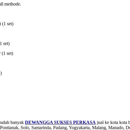
all methode.
 (1 set)
1 set)
(1 set)
)
udah banyak
DEWANGGA SUKSES PERKASA
jual ke kota kota 
Pontianak, Solo, Samarinda, Padang, Yogyakarta, Malang, Manado, D