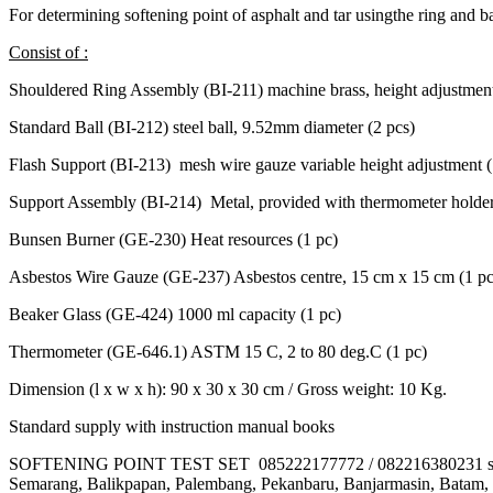
For determining softening point of asphalt and tar usingthe ring and b
Consist of :
Shouldered Ring Assembly (BI-211) machine brass, height adjustment
Standard Ball (BI-212) steel ball, 9.52mm diameter (2 pcs)
Flash Support (BI-213) mesh wire gauze variable height adjustment (
Support Assembly (BI-214) Metal, provided with thermometer holder 
Bunsen Burner (GE-230) Heat resources (1 pc)
Asbestos Wire Gauze (GE-237) Asbestos centre, 15 cm x 15 cm (1 pc
Beaker Glass (GE-424) 1000 ml capacity (1 pc)
Thermometer (GE-646.1) ASTM 15 C, 2 to 80 deg.C (1 pc)
Dimension (l x w x h): 90 x 30 x 30 cm / Gross weight: 10 Kg.
Standard supply with instruction manual books
SOFTENING POINT TEST SET 085222177772 / 082216380231 s
Semarang, Balikpapan, Palembang, Pekanbaru, Banjarmasin, Batam, 