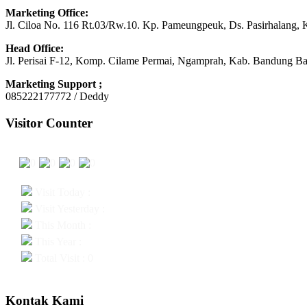
Marketing Office:
Jl. Ciloa No. 116 Rt.03/Rw.10. Kp. Pameungpeuk, Ds. Pasirhalang, 
Head Office:
Jl. Perisai F-12, Komp. Cilame Permai, Ngamprah, Kab. Bandung Ba
Marketing Support ;
085222177772 / Deddy
Visitor Counter
Visit Today :
Visit Yesterday :
This Month :
This Year :
Total Visit : 0
Kontak Kami